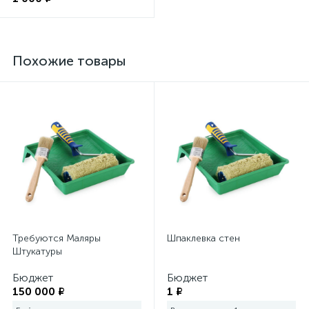
1961
17
Фитинги
Пылесосы
Похожие товары
117
Разметочные инструменты
174
Резьбонарезной инструмент
139
Станки
15
Столы
Требуются Маляры
Шпаклевка стен
Штукатуры
2058
Столярно-слесарные инструменты
Бюджет
Бюджет
150 000 ₽
1 ₽
49