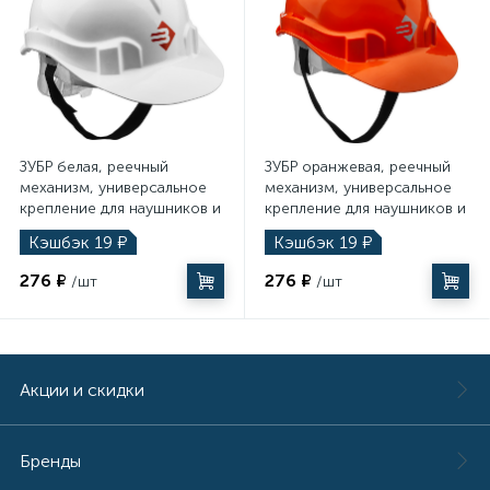
1961
17
Фитинги
Пылесосы
117
Разметочные инструменты
ЗУБР белая, реечный
ЗУБР оранжевая, реечный
механизм, универсальное
механизм, универсальное
174
крепление для наушников и
крепление для наушников и
Резьбонарезной инструмент
щитков, защитная каска
щитков, защитная каска
Кэшбэк
19
₽
Кэшбэк
19
₽
(11090-2)
(11090)
139
276 ₽
276 ₽
Станки
/шт
/шт
15
Столы
Акции и скидки
2058
Столярно-слесарные инструменты
Бренды
49