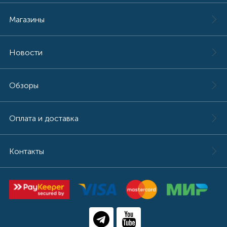
Строительное оборудование
Магазины
45
Укрывные материалы
Новости
37
УШМ (болгарки)
Обзоры
7
Фены
Оплата и доставка
7
Фрезеры
Контакты
8
Шлифовальные машины
117
Шуруповерты, дрели и гайковерты
232