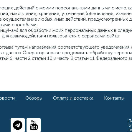
ующих действий с моими персональными данными с использ
ация, накопление, хранение, уточнение (обновление, измене
кже осуществление любых иных действий, предусмотренных
нными способами.
ицу(-ам) для обработки моих персональных данных в следу
 для взаимодействия пользователя с сервисами сайта.
тзыва путем направления соответствующего уведомления на 
ых данных Оператор вправе продолжить обработку персона
статьи 6, части 2 статьи 10 и части 2 статьи 11 Федерально
овости
Обзоры
Оплата и доставка
Контакты
П
о
п