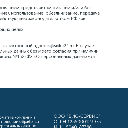
ованием средств автоматизации и/или без
ние), использование, обезличивание, передача
 действующим законодательством РФ как
ющих целях:
электронный адрес is@sivka24.ru. В случае
льных данных без моего согласия при наличии
го закона №152-ФЗ «О персональных данных» от
ООО "ВИС-СЕРВИС"
олитика компании в
ОГРН 1235000123973
тношении обработки
ерсональных данных
ИНН 5040187386