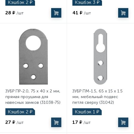
Кэшбэк
2
₽
Кэшбэк
3
₽
28 ₽
41 ₽
/шт
/шт
ЗУБР ПР-2.0, 75 x 40 x 2 мм,
ЗУБР ПМ-1.5, 65 x 15 x 1.5
прямая проушина для
мм, мебельный подвес
навесных замков (31038-75)
петля сверху (31042)
Кэшбэк
2
₽
Кэшбэк
1
₽
27 ₽
17 ₽
/шт
/шт