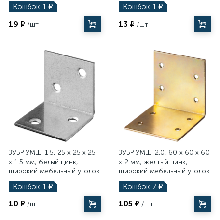
(31034-40)
(31034-30)
Кэшбэк
1
₽
Кэшбэк
1
₽
19 ₽
13 ₽
/шт
/шт
ЗУБР УМШ-1.5, 25 x 25 x 25
ЗУБР УМШ-2.0, 60 x 60 x 60
x 1.5 мм, белый цинк,
x 2 мм, желтый цинк,
широкий мебельный уголок
широкий мебельный уголок
(31034-25)
(31033-60)
Кэшбэк
1
₽
Кэшбэк
7
₽
10 ₽
105 ₽
/шт
/шт