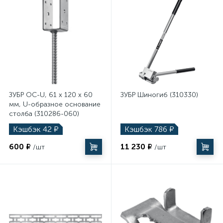
ЗУБР ОС-U, 61 x 120 x 60
ЗУБР Шиногиб (310330)
мм, U-образное основание
столба (310286-060)
Кэшбэк
42
₽
Кэшбэк
786
₽
600 ₽
11 230 ₽
/шт
/шт