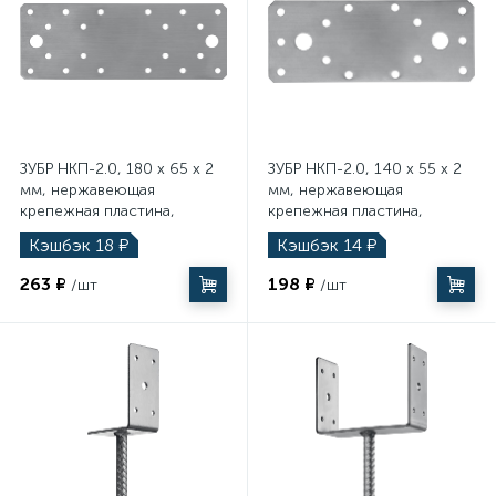
1961
17
Фитинги
Пылесосы
117
Разметочные инструменты
ЗУБР НКП-2.0, 180 x 65 x 2
ЗУБР НКП-2.0, 140 x 55 x 2
мм, нержавеющая
мм, нержавеющая
174
крепежная пластина,
крепежная пластина,
Резьбонарезной инструмент
Профессионал (310636-
Профессионал (310636-
Кэшбэк
18
₽
Кэшбэк
14
₽
180)
140)
139
263 ₽
198 ₽
Станки
/шт
/шт
15
Столы
2058
Столярно-слесарные инструменты
49