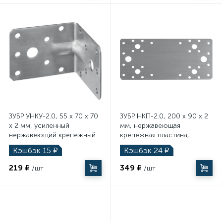
70
71
Теплоизоляция
МФИ (реноваторы) и комплектующие
217
2
Теплоносители и антифризы
Ножи технические
3546
Теплый плинтус
Оснастка
ЗУБР УНКУ-2.0, 55 x 70 x 70
ЗУБР НКП-2.0, 200 x 90 x 2
108
5
Теплый пол
Отбойные молотки
x 2 мм, усиленный
мм, нержавеющая
нержавеющий крепежный
крепежная пластина,
уголок, Профессионал
Профессионал (310636-
Кэшбэк
15
₽
Кэшбэк
24
₽
180
434
(310516-55)
200)
Трубы
Паяльное оборудование
219 ₽
349 ₽
/шт
/шт
22
39
Уплотнители
Перфораторы
358
175
Фильтры
Пилы