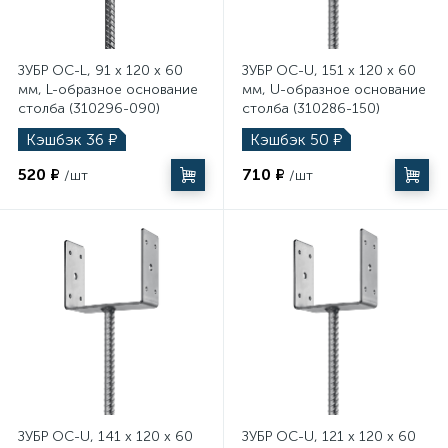
Строительное оборудование
45
Укрывные материалы
ЗУБР ОС-L, 91 x 120 x 60
ЗУБР ОС-U, 151 x 120 x 60
мм, L-образное основание
мм, U-образное основание
столба (310296-090)
столба (310286-150)
37
УШМ (болгарки)
Кэшбэк
36
₽
Кэшбэк
50
₽
520 ₽
710 ₽
/шт
/шт
7
Фены
7
Фрезеры
8
Шлифовальные машины
117
Шуруповерты, дрели и гайковерты
ЗУБР ОС-U, 141 x 120 x 60
ЗУБР ОС-U, 121 x 120 x 60
232