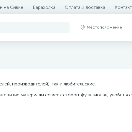
н на Сивке
Барахолка
Оплата и доставка
Контак
Местоположение
лей, производителей), так и любительские.
тельные материалы со всех сторон: функционал, удобство э