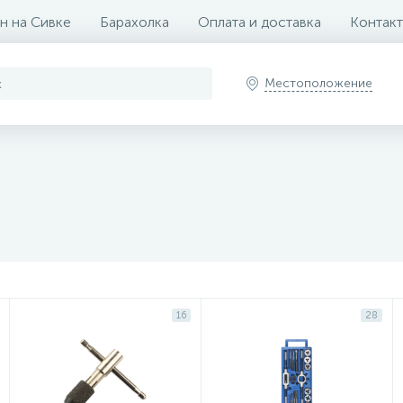
н на Сивке
Барахолка
Оплата и доставка
Контак
Местоположение
16
28