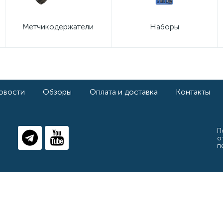
Метчикодержатели
Наборы
овости
Обзоры
Оплата и доставка
Контакты
П
о
п