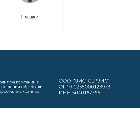
Плашки
ООО "ВИС-СЕРВИС"
олитика компании в
ОГРН 1235000123973
тношении обработки
ерсональных данных
ИНН 5040187386