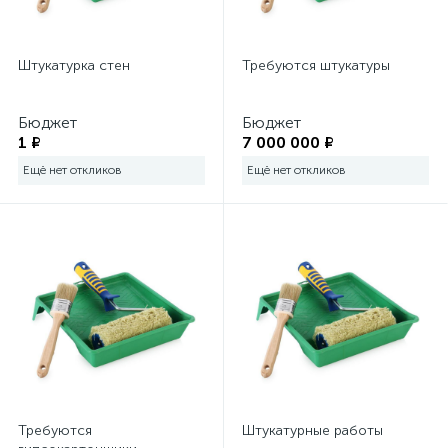
Строительное оборудование
45
Штукатурка стен
Требуются штукатуры
Укрывные материалы
Бюджет
Бюджет
37
УШМ (болгарки)
1 ₽
7 000 000 ₽
Ещё нет откликов
Ещё нет откликов
7
Фены
7
Фрезеры
8
Шлифовальные машины
117
Шуруповерты, дрели и гайковерты
Требуются
Штукатурные работы
232