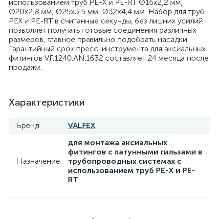
использованием труб PE-X и PE-RT Ø16х2,2 мм,
Ø20х2,8 мм, Ø25х3,5 мм, Ø32х4,4 мм. Набор для труб
PEX и PE-RT в считанные секунды, без лишних усилий
70
71
Теплоизоляция
МФИ (реноваторы) и комплектующие
позволяет получать готовые соединения различных
размеров, главное правильно подобрать насадки.
Гарантийный срок пресс-инструмента для аксиальных
217
2
фитингов VF.1240.АN.1632 составляет 24 месяца после
Теплоносители и антифризы
Ножи технические
продажи.
3546
Теплый плинтус
Оснастка
Характеристики
108
5
Теплый пол
Отбойные молотки
Бренд
VALFEX
для монтажа аксиальных
180
434
фитингов с латунными гильзами в
Трубы
Паяльное оборудование
Назначение
трубопроводных системах с
использованием труб PE-X и PE-
RT
22
39
Уплотнители
Перфораторы
358
175
Фильтры
Пилы