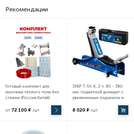
Строительное оборудование
Рекомендации
45
Укрывные материалы
37
УШМ (болгарки)
7
Фены
7
Фрезеры
Готовый комплект для
ЗУБР Т-55-K, 2 т, 80 - 380
монтажа теплого пола без
мм, подкатной домкрат с
8
стяжки (Россия,Китай)
увеличенным подъемом и
Шлифовальные машины
низким подхватом в кейсе,
Профессионал (43058-2-K)
72 100 ₽
8 020 ₽
от
/шт
/шт
117
Шуруповерты, дрели и гайковерты
232