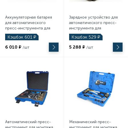
Аккумуляторная батарея
Зарядное устройство для
для автоматического
автоматического пресс-
пресс-инструмента для
инструмента для
аксиальных фитингов, Li-
аксиальных фитингов, 18V
Кэшбэк
601
₽
Кэшбэк
529
₽
ion, 18V 2.0Ah
6 010 ₽
5 288 ₽
/шт
/шт
Автоматический пресс-
Механический пресс-
инструмент для монтажа
инструмент для монтажа