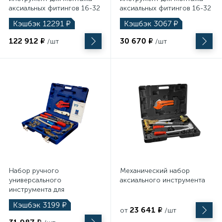
аксиальных фитингов 16-32
аксиальных фитингов 16-32
диаметр
диаметр
Кэшбэк
12291
₽
Кэшбэк
3067
₽
122 912 ₽
30 670 ₽
/шт
/шт
Набор ручного
Механический набор
универсального
аксиального инструмента
инструмента для
аксиальных систем 16-32
Кэшбэк
3199
₽
диаметр
23 641 ₽
от
/шт