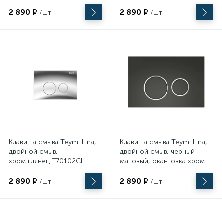
244х162х11
244х162х11
Строительное оборудование
2 890 ₽
2 890 ₽
/шт
/шт
45
Укрывные материалы
37
УШМ (болгарки)
7
Фены
7
Фрезеры
Клавиша смыва Teymi Lina,
Клавиша смыва Teymi Lina,
двойной смыв,
двойной смыв, черный
8
хром глянец T70102CH
матовый, окантовка хром
Шлифовальные машины
244х162х11
T70105 244х162х11
2 890 ₽
2 890 ₽
/шт
/шт
117
Шуруповерты, дрели и гайковерты
232