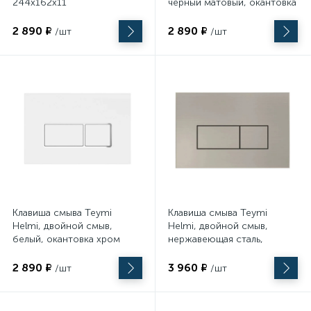
244х162х11
черный матовый, окантовка
хром T70205 244х162х11
2 890 ₽
2 890 ₽
/шт
/шт
Клавиша смыва Teymi
Клавиша смыва Teymi
Helmi, двойной смыв,
Helmi, двойной смыв,
белый, окантовка хром
нержавеющая сталь,
T70206 244х162х11
матовый T70204
244х162х11
2 890 ₽
3 960 ₽
/шт
/шт