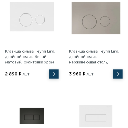
Электромонтажный инструмент
Клавиша смыва Teymi Lina,
Клавиша смыва Teymi Lina,
двойной смыв, белый
двойной смыв,
матовый, окантовка хром
нержавеющая сталь,
T70106 244х162х11
матовый T70104
244х162х11
2 890 ₽
3 960 ₽
/шт
/шт