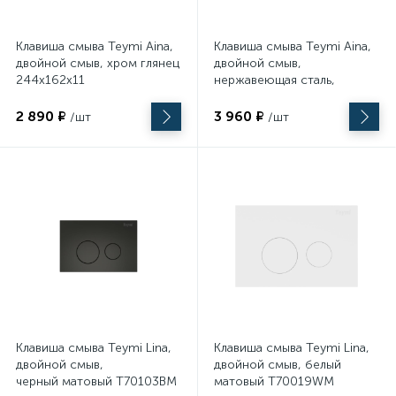
Клавиша смыва Teymi Aina,
Клавиша смыва Teymi Aina,
1961
17
Фитинги
Пылесосы
двойной смыв, хром глянец T70012CH
двойной смыв,
244х162х11
нержавеющая сталь,
матовый T70014
117
Разметочные инструменты
2 890 ₽
3 960 ₽
/шт
/шт
174
Резьбонарезной инструмент
139
Станки
15
Столы
2058
Столярно-слесарные инструменты
Клавиша смыва Teymi Lina,
Клавиша смыва Teymi Lina,
двойной смыв,
двойной смыв, белый
черный матовый T70103BM
матовый T70019WM
49