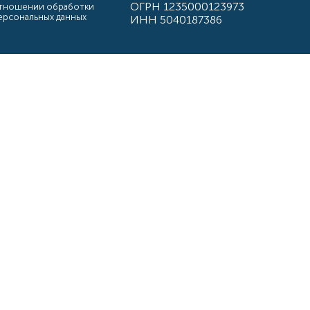
ОГРН 1235000123973
тношении обработки
ерсональных данных
ИНН 5040187386