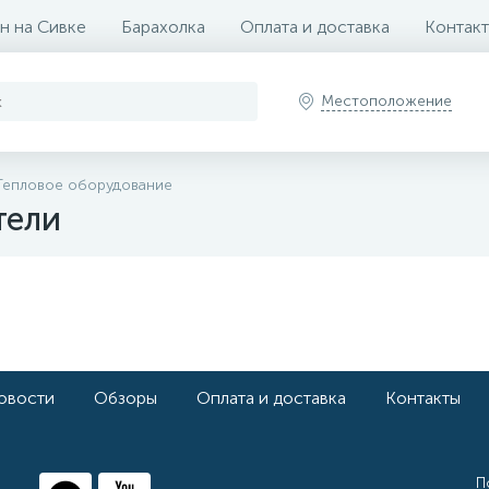
н на Сивке
Барахолка
Оплата и доставка
Контак
Местоположение
Тепловое оборудование
тели
овости
Обзоры
Оплата и доставка
Контакты
П