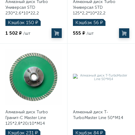
Алмазный диск Turbo
Алмазный диск Turbo
Универсал STD
Универсал STD
230*2,6*10*22,2
125*2,2*10*22,2
Кэшбэк
150
₽
Кэшбэк
56
₽
1 502 ₽
555 ₽
/шт
/шт
Алмазный диск Turbo
Алмазный диск T-
Гранит-С Master Line
TurboMaster Line 50*M14
125*2,8*20/10*M14
Кэшбэк
231
₽
Кэшбэк
84
₽