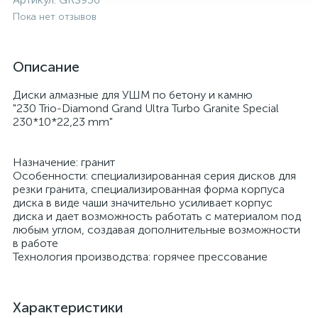
Пока нет отзывов
134
144
516
Строительные расходные материалы
Хозяйственные товары
Ёмкости для жидкостей
Инструменты по кафелю и стеклу
Строительная химия
Описание
236
17
9
Фасадные материалы
Квартирные станции и этажные модули учета
Компрессоры
Такелажный крепеж
Диски алмазные для УШМ по бетону и камню
"230 Trio-Diamond Grand Ultra Turbo Granite Special
Оборудование для монтажа и
129
172
2
230*10*22,23 mm"
Краскопульты и пистолеты
Хомуты металлические
Система утепления фасадов
комплектующие
Назначение: гранит
524
97
11
Предохранительная арматура
Крепежный инструмент и расходники
Шурупы
Особенности: специализированная серия дисков для
резки гранита, специализированная форма корпуса
диска в виде чаши значительно усиливает корпус
953
195
39
диска и дает возможность работать с материалом под
Приборы учета
Малярно-штукатурные инструменты
Электромонтажный крепеж
любым углом, создавая дополнительные возможности
в работе
Технология производства: горячее прессование
32
46
Септики
Масла и смазки
28
76
Характеристики
Тепловое оборудование
Миксеры