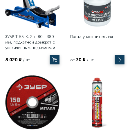
Электромонтажный инструмент
ЗУБР Т-55-K, 2 т, 80 - 380
Паста уплотнительная
мм, подкатной домкрат с
увеличенным подъемом и
низким подхватом в кейсе,
Профессионал (43058-2-K)
8 020 ₽
30 ₽
/шт
от
/шт