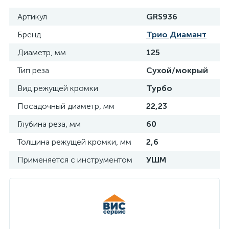
Артикул
GRS936
70
71
Теплоизоляция
МФИ (реноваторы) и комплектующие
Бренд
Трио Диамант
Диаметр, мм
125
217
2
Теплоносители и антифризы
Ножи технические
Тип реза
Сухой/мокрый
Вид режущей кромки
Турбо
3546
Теплый плинтус
Оснастка
Посадочный диаметр, мм
22,23
108
5
Глубина реза, мм
60
Теплый пол
Отбойные молотки
Толщина режущей кромки, мм
2,6
180
434
Применяется с инструментом
УШМ
Трубы
Паяльное оборудование
22
39
Уплотнители
Перфораторы
358
175
Фильтры
Пилы