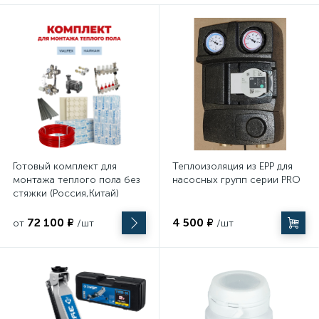
Строительное оборудование
45
Укрывные материалы
37
УШМ (болгарки)
7
Фены
Готовый комплект для
Теплоизоляция из EPP для
монтажа теплого пола без
насосных групп серии PRO
7
Фрезеры
стяжки (Россия,Китай)
72 100 ₽
4 500 ₽
от
/шт
/шт
8
Шлифовальные машины
117
Шуруповерты, дрели и гайковерты
232