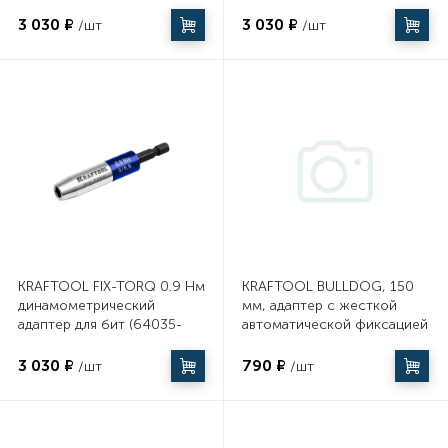
Строительное оборудование
3 030 ₽
3 030 ₽
/шт
/шт
45
Укрывные материалы
37
УШМ (болгарки)
7
Фены
7
Фрезеры
KRAFTOOL FIX-TORQ 0.9 Нм
KRAFTOOL BULLDOG, 150
динамометрический
мм, адаптер с жесткой
8
адаптер для бит (64035-
автоматической фиксацией
Шлифовальные машины
0.9)
для шуруповертов (26785-
150)
3 030 ₽
790 ₽
/шт
/шт
117
Шуруповерты, дрели и гайковерты
232