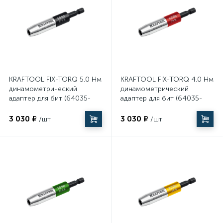
70
71
Теплоизоляция
МФИ (реноваторы) и комплектующие
217
2
Теплоносители и антифризы
Ножи технические
KRAFTOOL FIX-TORQ 5.0 Нм
KRAFTOOL FIX-TORQ 4.0 Нм
3546
динамометрический
динамометрический
Теплый плинтус
Оснастка
адаптер для бит (64035-
адаптер для бит (64035-
5.0)
4.0)
3 030 ₽
3 030 ₽
/шт
/шт
108
5
Теплый пол
Отбойные молотки
180
434
Трубы
Паяльное оборудование
22
39
Уплотнители
Перфораторы
358
175
Фильтры
Пилы