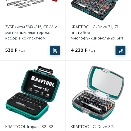
ЗУБР биты ″МХ-21″, CR-V, с
KRAFTOOL C-Drive 71, 71
магнитным адаптером,
шт, набор
набор в компактном
многофункциональных бит
ударопрочном боксе
(26067-H71)
(26600-H21)
530 ₽
4 230 ₽
/шт
/шт
KRAFTOOL Impact-32, 32
KRAFTOOL C-Drive 32,