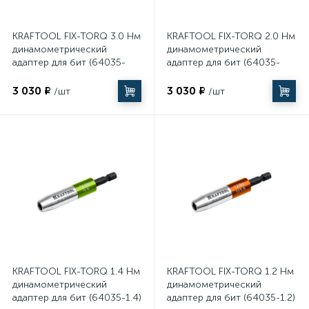
KRAFTOOL FIX-TORQ 3.0 Нм
KRAFTOOL FIX-TORQ 2.0 Нм
1961
17
Фитинги
Пылесосы
динамометрический
динамометрический
адаптер для бит (64035-
адаптер для бит (64035-
3.0)
2.0)
117
Разметочные инструменты
3 030 ₽
3 030 ₽
/шт
/шт
174
Резьбонарезной инструмент
139
Станки
15
Столы
2058
Столярно-слесарные инструменты
KRAFTOOL FIX-TORQ 1.4 Нм
KRAFTOOL FIX-TORQ 1.2 Нм
динамометрический
динамометрический
адаптер для бит (64035-1.4)
адаптер для бит (64035-1.2)
49