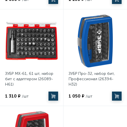
ЗУБР MX-61, 61 шт, набор
ЗУБР Про-32, набор бит,
бит с адаптером (26089-
Профессионал (26394-
H61)
H32)
1 310 ₽
1 050 ₽
/шт
/шт