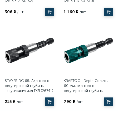
(26193-2-50-S2)
(26191-3-50-S10)
306 ₽
1 160 ₽
/шт
/шт
STAYER DC 65, Адаптер с
KRAFTOOL Depth Control,
регулировкой глубины
60 мм, адаптер с
вкручивания для ГКЛ (26741)
регулировкой глубины
вкручивания крепежа
(26764)
215 ₽
790 ₽
/шт
/шт