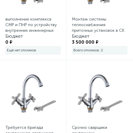
Строительное оборудование
45
выполнение комплекса
Монтаж системы
Укрывные материалы
СМР и ПНР по устройству
теплоснабжения
внутренних инженерных
приточных установок в СК
Бюджет
Бюджет
систем: системы
Олимпийский г Москва
37
УШМ (болгарки)
отопления. г. Москва, ул.
0 ₽
3 500 000 ₽
Летчика Бабушкина
Ещё нет откликов
Всего откликов: 2
7
Фены
7
Фрезеры
8
Шлифовальные машины
117
Шуруповерты, дрели и гайковерты
Требуется бригада
Срочно сварщики
232