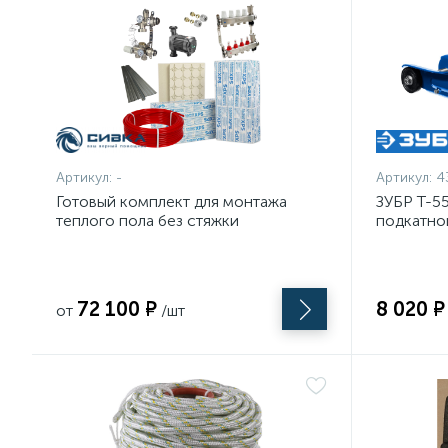
Артикул:
-
Артикул:
4
Готовый комплект для монтажа
ЗУБР Т-55
теплого пола без стяжки
подкатно
(Россия,Китай)
подъемом
кейсе, П
72 100 ₽
8 020 ₽
от
/шт