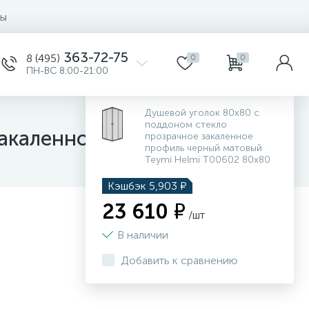
ты
363-72-75
8 (495)
0
0
ПН-ВС 8:00-21:00
Душевой уголок 80х80 с
поддоном стекло
закаленное профиль
прозрачное закаленное
профиль черный матовый
Teymi Helmi T00602 80х80
Кэшбэк
5,903
₽
23 610 ₽
/шт
В наличии
Добавить к сравнению