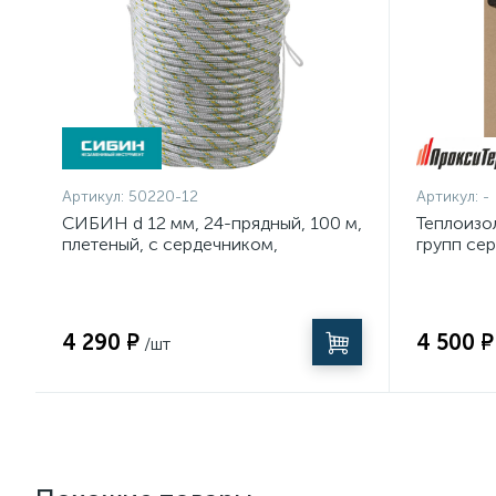
Артикул:
50220-12
Артикул:
-
СИБИН d 12 мм, 24-прядный, 100 м,
Теплоизо
плетеный, с сердечником,
групп се
капроновый фал (50220-12)
4 290 ₽
4 500 ₽
/шт