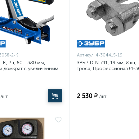
3058-2-K
Артикул:
4-304415-19
-K, 2 т, 80 - 380 мм,
ЗУБР DIN 741, 19 мм, 8 шт,
й домкрат с увеличенным
троса, Профессионал (4-3
 и низким подхватом в
рофессионал (43058-2-K)
2 530 ₽
/шт
/шт