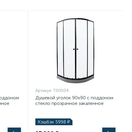
Артикул:
T00504
поддоном
Душевой уголок 90х90 с поддоном
нное
стекло прозрачное закаленное
eymi
профиль черный матовый Teymi Lina
T00504 90х90
Кэшбэк
5998
₽