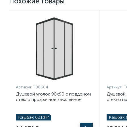
Похожие товары
Артикул:
T00604
Артикул:
T
Душевой уголок 90х90 с поддоном
Душевой 
стекло прозрачное закаленное
стекло п
профиль черный матовый Teymi
профиль 
Helmi T00604 90х90
Helmi T0
Кэшбэк
6218
₽
Кэшбэк