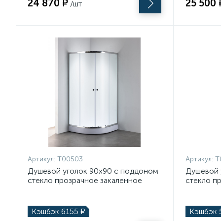
24 870 ₽
25 500 
/шт
Артикул:
T00503
Артикул:
T
Душевой уголок 90х90 с поддоном
Душевой 
стекло прозрачное закаленное
стекло п
профиль хром глянцевый Teymi Lina
профиль 
T00503 90х90
T00502 8
Кэшбэк
6155
₽
Кэшбэк