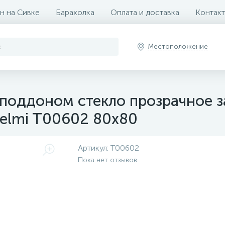
н на Сивке
Барахолка
Оплата и доставка
Контак
Местоположение
 поддоном стекло прозрачное 
elmi T00602 80х80
Артикул:
T00602
Пока нет отзывов