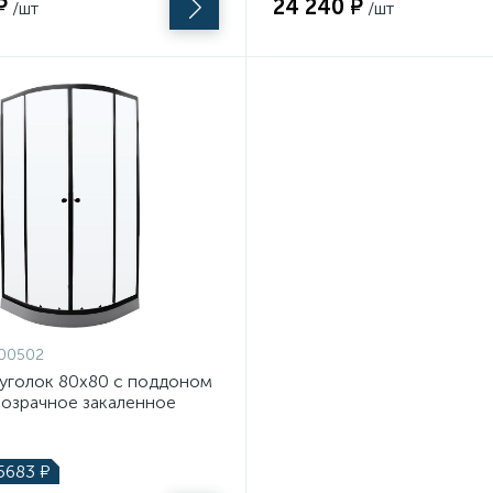
₽
24 240 ₽
/шт
/шт
00502
уголок 80х80 с поддоном
розрачное закаленное
черный матовый Teymi Lina
0х80
5683
₽