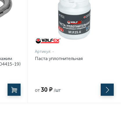
Артикул:
-
 зажим
Паста уплотнительная
04415-19)
30 ₽
от
/шт