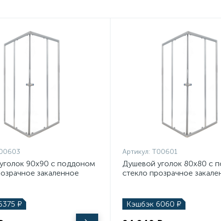
00603
Артикул:
T00601
уголок 90х90 с поддоном
Душевой уголок 80х80 с 
розрачное закаленное
стекло прозрачное закале
хром глянцевый Teymi
профиль хром глянцевый T
0603 90х90
Helmi T00601 80х80
6375
₽
Кэшбэк
6060
₽